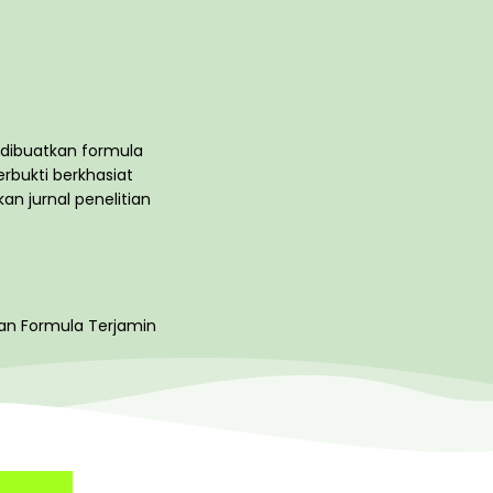
 dibuatkan formula
erbukti berkhasiat
an jurnal penelitian
an Formula Terjamin