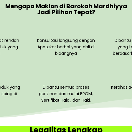
Mengapa Maklon di Barokah Mardhiyya
Jadi Pilihan Tepat?
at rendah
Konsultasi langsung dengan
Dibantu
tuk yang
Apoteker herbal yang ahli di
yang t
i
bidangnya
berdasark
roduk yang
Dibantu semua proses
Kerahasia
 saing di
perizinan dari mulai BPOM,
Sertifikat Halal, dan Haki.
Legalitas Lengkap