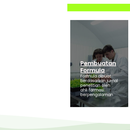
Pembuatan
Formula
Formula dibuat
berdasarkan jurnal
penelitian oleh
ahli farmasi
berpengalaman