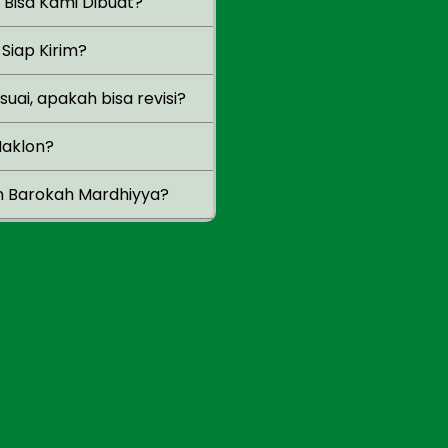
 Bisa Kami Dibuat?
Siap Kirim?
uai, apakah bisa revisi?
Maklon?
n Barokah Mardhiyya?