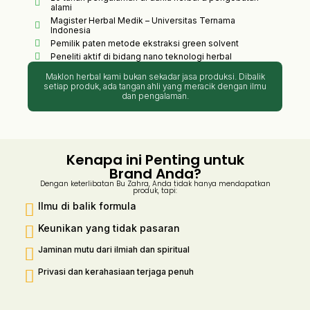
alami
Magister Herbal Medik – Universitas Ternama
Indonesia
Pemilik paten metode ekstraksi green solvent
Peneliti aktif di bidang nano teknologi herbal
Maklon herbal kami bukan sekadar jasa produksi. Dibalik
setiap produk, ada tangan ahli yang meracik dengan ilmu
dan pengalaman.
Kenapa ini Penting untuk
Brand Anda?
Dengan keterlibatan Bu Zahra, Anda tidak hanya mendapatkan
produk, tapi:
Ilmu di balik formula
Keunikan yang tidak pasaran
Jaminan mutu dari ilmiah dan spiritual
Privasi dan kerahasiaan terjaga penuh