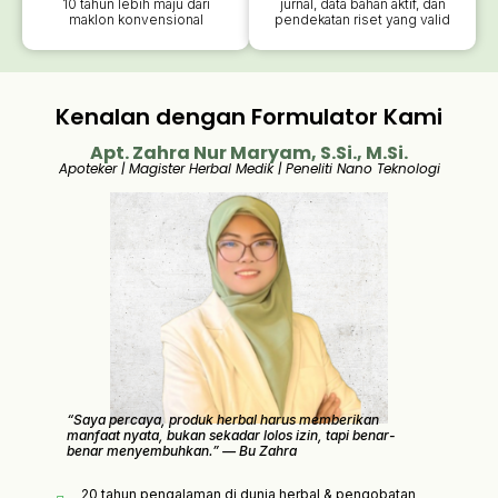
10 tahun lebih maju dari
jurnal, data bahan aktif, dan
maklon konvensional
pendekatan riset yang valid
Kenalan dengan Formulator Kami
Apt. Zahra Nur Maryam, S.Si., M.Si.
Apoteker | Magister Herbal Medik | Peneliti Nano Teknologi
“Saya percaya, produk herbal harus memberikan
manfaat nyata, bukan sekadar lolos izin, tapi benar-
benar menyembuhkan.”
— Bu Zahra
20 tahun pengalaman di dunia herbal & pengobatan