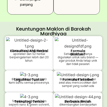
panjang
Keuntungan Maklon di Barokah
Mardhiyaa
Konsultasi Ahli Herbal
Formula
Diskusi langsung dengan
Eksklusif
apoteker dan S2 herbal
Setiap formula hanya
berpengalaman lebih dari 20
digunakan untuk satu brand —
tahun.
agar produk Anda tetap unik
dan tidak pasaran
Legalitas Tuntas
Formula Fleksibel
BPOM, Halal, hingga HAKI
Bisa membuat formula dari
kami bantu semua prosesnya.
awal atau mencocokkan dari
sampel yang sudah ada
Teknologi Terkini
Berbasis Ilmiah
Teknologi herbal modern
Formulasi produk
seperti nano & green solvent,
dikembangkan berdasarkan