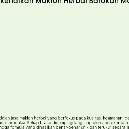
enalkan Maklon Herbal Barokah M
alah jasa maklon herbal yang berfokus pada kualitas, keamanan, 
ar produksi. Setiap brand didampingi langsung oleh apoteker dan a
gga formula yang dihasilkan benar-benar unik dan terukur secara il