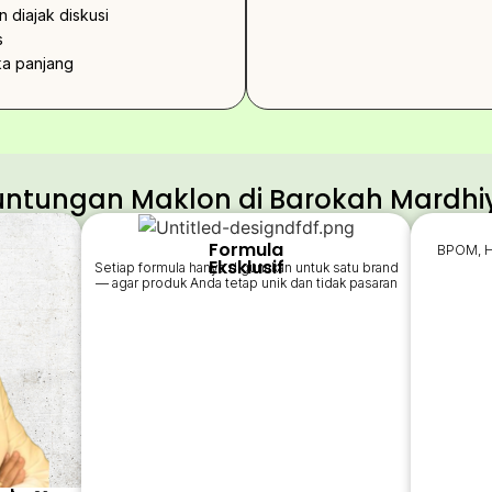
 diajak diskusi
s
ka panjang
untungan Maklon di Barokah Mardhi
Formula
BPOM, Ha
Eksklusif
Setiap formula hanya digunakan untuk satu brand
— agar produk Anda tetap unik dan tidak pasaran