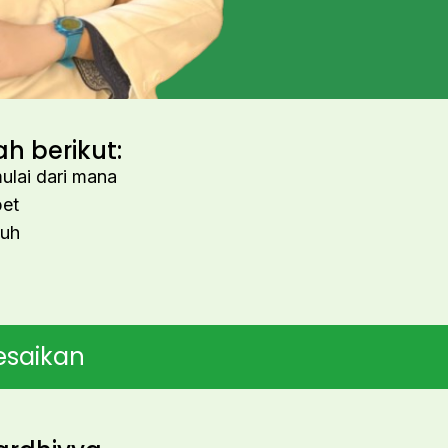
h berikut:
ulai dari mana
bet
auh
esaikan