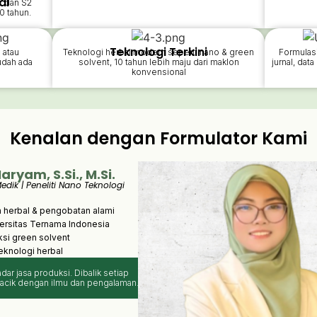
al
r dan S2
0 tahun.
Teknologi Terkini
 atau
Teknologi herbal modern seperti nano & green
Formulas
udah ada
solvent, 10 tahun lebih maju dari maklon
jurnal, dat
konvensional
Kenalan dengan Formulator Kami
ryam, S.Si., M.Si.
edik | Peneliti Nano Teknologi
a herbal & pengobatan alami
ersitas Ternama Indonesia
si green solvent
teknologi herbal
ar jasa produksi. Dibalik setiap
racik dengan ilmu dan pengalaman.