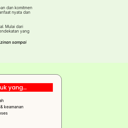
apan dan komitmen
anfaat nyata dan
. Mulai dari
pendekatan yang
izinan sampai
uk yang...
ah
s & keamanan
roses