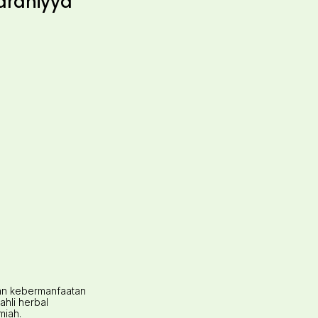
ardhiyya
dan kebermanfaatan
hli herbal
miah.