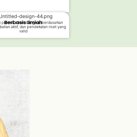
Berbasis Ilmiah
i produk dikembangkan berdasarkan
a bahan aktif, dan pendekatan riset yang
valid