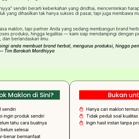
yya” sendiri berarti keberkahan yang diridhai, mencerminkan har
duk yang dihasilkan tak hanya sukses di pasar, tapi juga membawa m
asa maklon, tapi partner Anda yang sedang membangun brand herbal
proses produksi, hingga legalitas — kami siap mendampingi dengan 
, dan berlandaskan ilmu.
ngi anda membuat brand herbal, mengurus produksi, hingga per
” — Tim Barokah Mardhiyya
k Maklon di Sini?
Bukan unt
 sendiri
Hanya cari maklon termur
i ingin produk sendiri
Tidak peduli soal kualita
belum tahu cara buatnya
Ingin hasil instan tanpa p
 belum selesai
r-benar bermanfaat