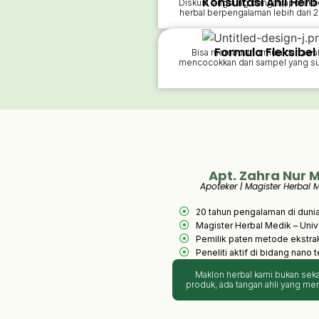
Konsultasi Ahli Herb
Diskusi langsung dengan apoteke
herbal berpengalaman lebih dari 2
Formula Fleksibel
Bisa membuat formula dari awal
mencocokkan dari sampel yang s
Apt. Zahra Nur Ma
Apoteker | Magister Herbal M
20 tahun pengalaman di duni
Magister Herbal Medik – Univ
Pemilik paten metode ekstrak
Peneliti aktif di bidang nano 
Maklon herbal kami bukan sekad
produk, ada tangan ahli yang me