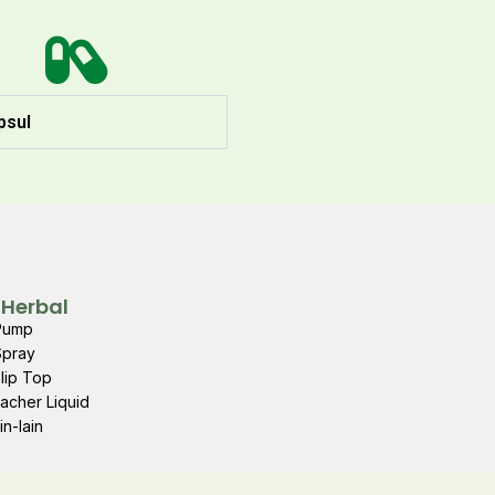
psul
 Herbal
 Pump
Spray
Flip Top
Sacher Liquid
in-lain