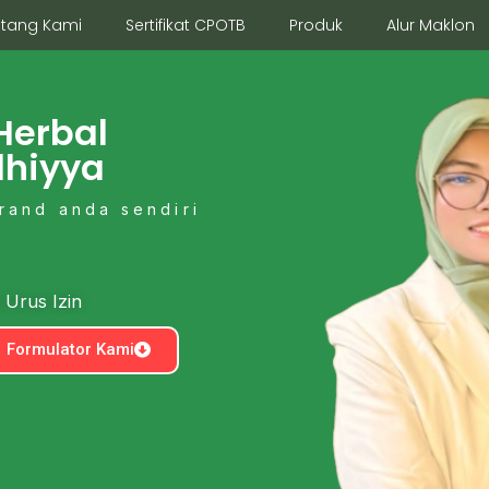
ntang Kami
Sertifikat CPOTB
Produk
Alur Maklon
Herbal
dhiyya
rand anda sendiri
 Urus Izin
Formulator Kami