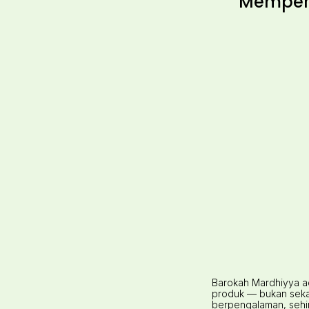
Memperk
Barokah Mardhiyya ad
produk — bukan sekad
berpengalaman, sehin