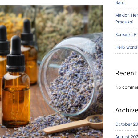
Baru
Maklon Her
Produksi
Konsep LP 
Hello world
Recent
No commen
Archiv
October 2
August 20