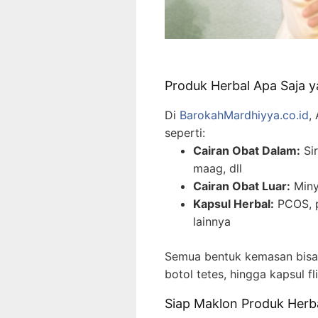
Produk Herbal Apa Saja y
Di
BarokahMardhiyya.co.id
,
seperti:
Cairan Obat Dalam:
Sir
maag, dll
Cairan Obat Luar:
Minya
Kapsul Herbal:
PCOS, p
lainnya
Semua bentuk kemasan bisa d
botol tetes, hingga kapsul fl
Siap Maklon Produk Her