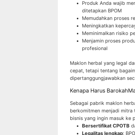
Produk Anda wajib mem
ditetapkan BPOM
Memudahkan proses regis
Meningkatkan keperca
Meminimalkan risiko pe
Menjamin proses produk
profesional
Maklon herbal yang legal da
cepat, tetapi tentang baga
dipertanggungjawabkan secara
Kenapa Harus BarokahMar
Sebagai pabrik maklon herb
berkomitmen menjadi mitra 
bisnis yang ingin masuk ke p
Bersertifikat CPOTB
da
Legalitas lengkap
: BPO