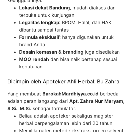
keunggulannya:
Lokasi dekat Bandung
, mudah diakses dan
terbuka untuk kunjungan
Legalitas lengkap
: BPOM, Halal, dan HAKI
dibantu sampai tuntas
Formula eksklusif
: hanya digunakan untuk
brand Anda
Desain kemasan & branding
juga disediakan
MOQ rendah
dan bisa naik bertahap sesuai
kebutuhan
Dipimpin oleh Apoteker Ahli Herbal: Bu Zahra
Yang membuat
BarokahMardhiyya.co.id
berbeda
adalah peran langsung dari
Apt. Zahra Nur Maryam,
S.Si., M.Si.
sebagai formulator.
Beliau adalah apoteker sekaligus magister
herbal berpengalaman lebih dari 20 tahun
Memiliki paten metode ekstraksi green solvent